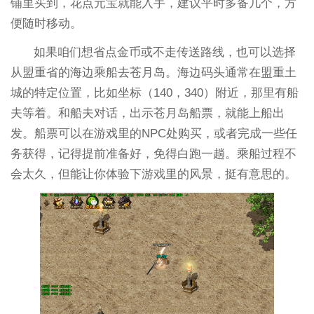
铺里买到，花点元宝就能入手，建议平时多备几个，方
便随时移动。
如果咱们想省点金币或不走传送路线，也可以选择
从盟重省的海边乘船去苍月岛。海边码头通常在盟重土
城的特定位置，比如坐标（140，340）附近，那里有船
夫等着。和船夫对话，出示苍月岛船票，就能上船出
发。船票可以在游戏里的NPC处购买，或者完成一些任
务获得，记得提前准备好，免得白跑一趟。乘船过程不
会太久，但能让你体验下游戏里的风景，挺有意思的。