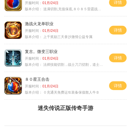
详情
开服时间：
01月/24日
版本介绍：
送满切割,充值保底,８０８５雷霆战神微变
激战火龙单职业
详情
开服时间：
01月/24日
版本介绍：
上千奖励三天拿沙激情公益专属
复古。微变三职业
详情
开服时间：
01月/24日
版本介绍：
法师技能切割，战士刀刀切割，道士宠物秒怪
８０星王合击
详情
开服时间：
01月/24日
版本介绍：
０充通关免费运⒑装备保值散人牛Ｂ
迷失传说正版传奇手游