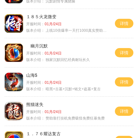
版本介绍：
沉默剧情专属烧脑
１８５火龙微变
详情
开服时间：
01月/24日
版本介绍：
上线10倍爆率一天打1000真实赞助一夜终
幽月沉默
详情
开服时间：
01月/24日
版本介绍：
独家沉默回忆经典耐玩长久
山海$
详情
开服时间：
01月/24日
版本介绍：
暗黑+古墓+沉默+铭文+盗墓+复古
熊猫迷失
详情
开服时间：
01月/24日
版本介绍：
赞助靠打挂机免费吸怪免费狂暴免费
１．７６耀达复古