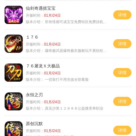
仙剑奇遇抓宝宝
详情
开服时间：
01月/24日
版本介绍：
所有怪都可成宝宝免费转区免费挂机活动
１７６
详情
开服时间：
01月/24日
版本介绍：
爆终极武器爆终极衣服耐玩不累轻松满级
７６屠龙Ｘ大极品
详情
开服时间：
01月/24日
版本介绍：
一切靠打不用充值全部看脸
永恒之刃
详情
开服时间：
01月/24日
版本介绍：
真实沙奖１２８８８公益微变单职业
原创沉默
详情
开服时间：
01月/24日