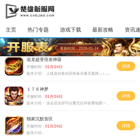
主页
热门专题
游戏下载
最新攻略
资讯
更新时间：2026-01-24
追龙超变倍攻神器
详情
开服时间：
01月/24日
版本介绍：
上线送自捡自回装备全爆无套路ぃぃぃ
１７６神梦
详情
开服时间：
01月/24日
版本介绍：
送会员全部可白瓢无任何收费地图一切靠打
独家沉默首区
详情
开服时间：
01月/24日
版本介绍：