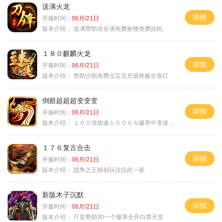
送满火龙
详情
开服时间：
06月/21日
版本介绍：
送满赞助送全满免费捡物免费挂机
１８０麒麟火龙
详情
开服时间：
06月/21日
版本介绍：
赞助沙捐免费元宝无充值终极全靠打
倒赔超超超变变变
详情
开服时间：
06月/21日
版本介绍：
１００倍加速１０００％爆率中变迷失单职
１７６复古合击
详情
开服时间：
06月/21日
版本介绍：
战争之王独创玩法仅此一家
新版木子沉默
详情
开服时间：
06月/21日
版本介绍：
只卖赞助30一个爆率全开白票天堂