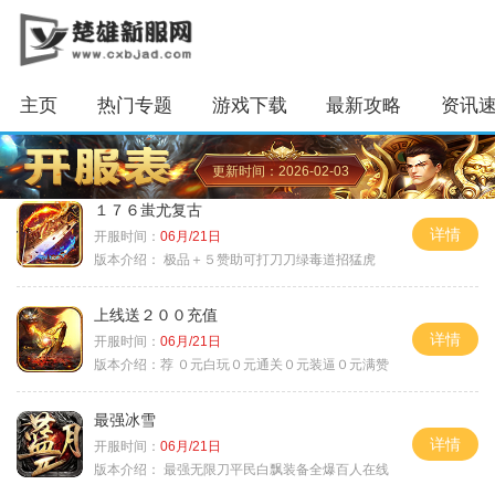
主页
热门专题
游戏下载
最新攻略
资讯
更新时间：2026-02-03
１７６蚩尤复古
详情
开服时间：
06月/21日
版本介绍：
极品＋５赞助可打刀刀绿毒道招猛虎
上线送２００充值
详情
开服时间：
06月/21日
版本介绍：
荐 ０元白玩０元通关０元装逼０元满赞
最强冰雪
详情
开服时间：
06月/21日
版本介绍：
最强无限刀平民白飘装备全爆百人在线