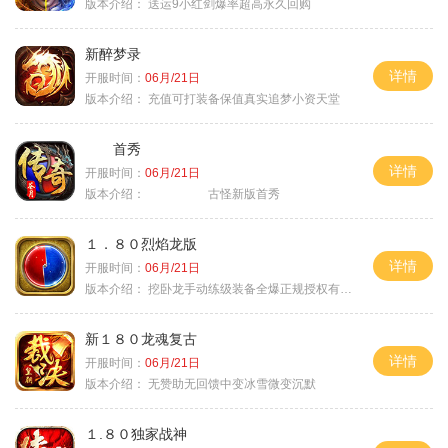
版本介绍：
送运9小红剑爆率超高永久回购
新醉梦录
详情
开服时间：
06月/21日
版本介绍：
充值可打装备保值真实追梦小资天堂
首秀
详情
开服时间：
06月/21日
版本介绍：
古怪新版首秀
１．８０烈焰龙版
详情
开服时间：
06月/21日
版本介绍：
挖卧龙手动练级装备全爆正规授权有保障
新１８０龙魂复古
详情
开服时间：
06月/21日
版本介绍：
无赞助无回馈中变冰雪微变沉默
１.８０独家战神